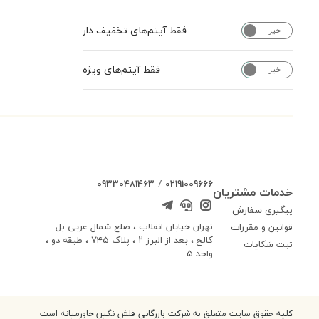
فقط آیتم‌های تخفیف دار
خیر
بله
فقط آیتم‌های ویژه
خیر
بله
09330481463
/
02191009666
خدمات مشتریان
پیگیری سفارش
تهران خیابان انقلاب ، ضلع شمال غربی پل
قوانین و مقررات
کالج ، بعد از البرز ۲ ، پلاک ۷۴۵ ، طبقه دو ،
ثبت شکایات
واحد ۵
کلیه حقوق سایت متعلق به شرکت بازرگانی فلش نگین خاورمیانه است