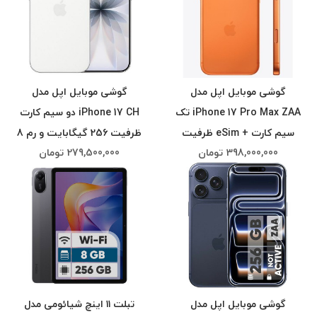
گوشی موبایل اپل مدل
گوشی موبایل اپل مدل
iPhone 17 Pro Max ZAA تک
iPhone 17 CH دو سیم کارت
سیم کارت + eSim ظرفیت
ظرفیت 256 گیگابایت و رم 8
398,000,000
تومان
279,500,000
تومان
256 گیگابایت و رم 12
گیگابایت - نات اکتیو (با
گیگابایت - نات اکتیو{رجیستر
رجیستر مسافری)
مسافری}
گوشی موبایل اپل مدل
تبلت ۱۱ اینچ شیائومی مدل