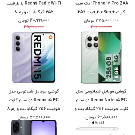
iPhone 17 Pro ZAA تک سیم
Redmi Pad 2 Wi-Fi با ظرفیت
کارت + eSim ظرفیت 256
256 گیگابایت و رم 8
375,000,000
تومان
40,999,000
تومان
گیگابایت و رم 12 گیگابایت -
گیگابایت، رزولوشن دوربین
45,000,000
406,000,000
نات اکتیو(رجیستری مسافری)
اصلی ۸ مگاپیکسل، پشتیبانی
از قلم
گوشی موبایل شیائومی مدل
گوشی موبایل شیائومی مدل
Redmi Note 15 4G دو سیم
Redmi 15 4G دو سیم کارت
کارت ظرفیت 256 گیگابایت و
ظرفیت 256 گیگابایت و رم 8
63,500,000
تومان
52,500,000
تومان
رم 8 گیگابایت
گیگابایت