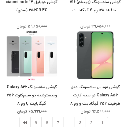
گوشی سامسونگ (ویتنام) A16
گوشی موبایل xiaomi note 14
| حافظه 128 رم 4 گیگابایت
256GB 4G {نقدی}
39,050,000
تومان
59,050,000
تومان
گوشی موبایل سامسونگ مدل
گوشی سامسونگ Galaxy A26
Galaxy A56 دو سیم کارت
رجیستر‌شده دو سیم‌کارت 256
ظرفیت 256 گیگابایت و رم 8
گیگابایت با رم 8
96,500,000
تومان
65,999,000
تومان
گیگابایت {نقدی}
گیگابایت{نقدی}
9
8
7
...
3
2
1