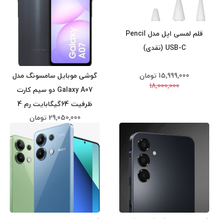
قلم لمسی اپل مدل Pencil
USB-C (نقدی)
15,999,000
تومان
گوشی موبایل سامسونگ مدل
18,000,000
Galaxy A07 دو سیم کارت
ظرفیت 64گیگابایت رم 4
29,050,000
تومان
(نقدی)