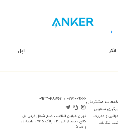
اپل
بنج
09330481463
/
02191009666
خدمات مشتریان
پیگیری سفارش
تهران خیابان انقلاب ، ضلع شمال غربی پل
قوانین و مقررات
کالج ، بعد از البرز ۲ ، پلاک ۷۴۵ ، طبقه دو ،
ثبت شکایات
واحد ۵