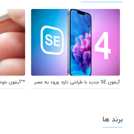
آیفون SE جدید با طراحی تازه: ورود به عصر
*"آیفون خود 
هوش مصنوعی!
موقت را پاک 
برند ها