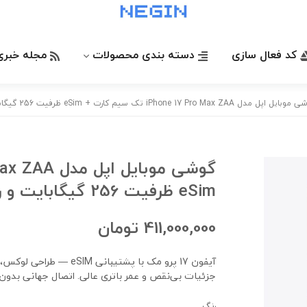
کد فعال سازی
دسته بندی محصولات
مجله خبری
 مدل iPhone 17 Pro Max ZAA تک سیم کارت + eSim ظرفیت 256 گیگابایت و رم 12 گیگابایت - نات اکتیو{نقدی}
eSim ظرفیت 256 گیگابایت و رم 12 گیگابایت - نات اکتیو{نقدی}
411,000,000
تومان
آیفون 17 پرو مک‌ با پشتی
جزئیات بی‌نقص و عمر باتری عالی. اتصال جهانی بدون
رنگ