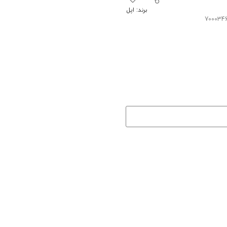
برند:
اپل