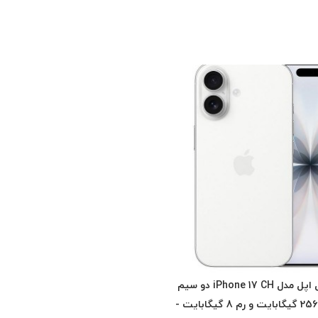
گوشی موبایل اپل مدل iPhone 17 CH دو سیم
کارت ظرفیت 256 گیگابایت و رم 8 گیگابایت -