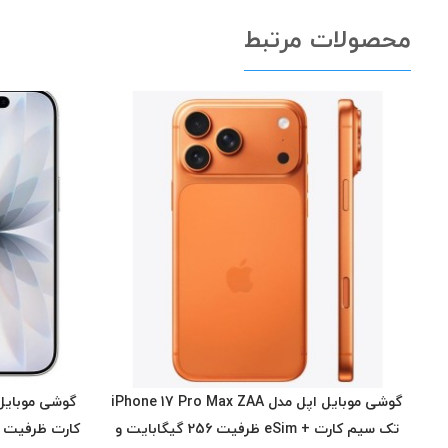
محصولات مرتبط
گوشی موبایل اپل مدل iPhone 17 Pro Max ZAA
تک سیم کارت + eSim ظرفیت 256 گیگابایت و