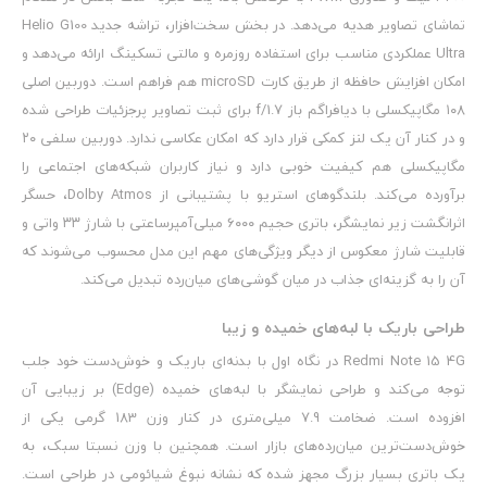
تماشای تصاویر هدیه می‌دهد. در بخش سخت‌افزار، تراشه جدید Helio G100
Ultra عملکردی مناسب برای استفاده روزمره و مالتی تسکینگ ارائه می‌دهد و
امکان افزایش حافظه از طریق کارت microSD هم فراهم است. دوربین اصلی
۱۰۸ مگاپیکسلی با دیافراگم باز f/1.7 برای ثبت تصاویر پرجزئیات طراحی شده
و در کنار آن یک لنز کمکی قرار دارد که امکان عکاسی ندارد. دوربین سلفی ۲۰
مگاپیکسلی هم کیفیت خوبی دارد و نیاز کاربران شبکه‌های اجتماعی را
برآورده می‌کند. بلندگوهای استریو با پشتیبانی از Dolby Atmos، حسگر
اثرانگشت زیر نمایشگر، باتری حجیم ۶۰۰۰ میلی‌آمپرساعتی با شارژ ۳۳ واتی و
قابلیت شارژ معکوس از دیگر ویژگی‌های مهم این مدل محسوب می‌شوند که
آن را به گزینه‌ای جذاب در میان گوشی‌های میان‌رده تبدیل می‌کند.
طراحی باریک با لبه‌های خمیده و زیبا
Redmi Note 15 4G در نگاه اول با بدنه‌ای باریک و خوش‌دست خود جلب
توجه می‌کند و طراحی نمایشگر با لبه‌های خمیده (Edge) بر زیبایی آن
افزوده است. ضخامت 7.9 میلی‌متری در کنار وزن 183 گرمی یکی از
خوش‌دست‌ترین میان‌رده‌های بازار است. همچنین با وزن نسبتا سبک، به
یک باتری بسیار بزرگ مجهز شده که نشانه نبوغ شیائومی در طراحی است.