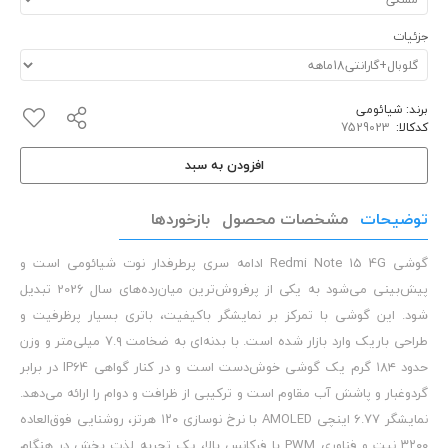
جزئیات
برند:
شیائومی
کدکالا:
افزودن به سبد
توضیحات
مشخصات محصول
بازخوردها
گوشی Redmi Note 15 4G ادامه سری پرطرفدار نوت شیائومی است و
پیش‌بینی می‌شود به یکی از پرفروش‌ترین‌ میان‌رده‌های سال 2026 تبدیل
شود. این گوشی با تمرکز بر نمایشگر باکیفیت، باتری بسیار پرظرفیت و
طراحی باریک وارد بازار شده است. با بدنه‌ای به ضخامت ۷.۹ میلی‌متر و وزن
حدود ۱۸۴ گرم یک گوشی خوش‌دست است و در کنار گواهی IP64 در برابر
گردوغبار و پاشش آب مقاوم است و ترکیبی از ظرافت و دوام را ارائه می‌دهد.
نمایشگر ۶.۷۷ اینچی AMOLED با نرخ نوسازی ۱۲۰ هرتز، روشنایی فوق‌العاده
۳۲۰۰ نیت و فناوری PWM با فرکانس بالا، یک تجربه لذت بخش در هنگام