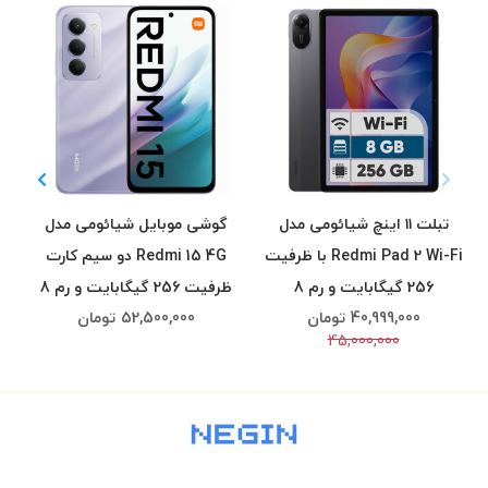
تبلت ۱۱ اینچ شیائومی مدل
گوشی موبایل شیائومی مدل
Redmi Pad 2 Wi-Fi با ظرفیت
Redmi 15 4G دو سیم کارت
256 گیگابایت و رم 8
ظرفیت 256 گیگابایت و رم 8
40,999,000
تومان
52,500,000
تومان
گیگابایت، رزولوشن دوربین
گیگابایت
45,000,000
اصلی ۸ مگاپیکسل، پشتیبانی
از قلم