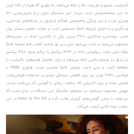
کنتراست عمیق و جزییات بالا را ارائه می‌دهد؛ به طوری که هربار از نگاه کردن
به این صفحه‌نمایش لذت ببرید. این نمایشگر دارای نرخ به‌روزرسانی 120
هرتزی است و این ویژگی به‌خصوص هنگام اسکرول در شبکه‌های اجتماعی،
وب‌گردی و یا اجرای بازی‌ها کاملاً محسوس است و حرکت تصاویر بسیار روان
است. روشنایی حداکثری ۳۲۰۰ نیتی، یکی از بالاترین اعداد در میان‌رده‌ها
محسوب می‌شود و باعث می‌شود حتی زیر نور شدید آفتاب هم صفحه کاملاً
خوانا باقی بماند. رزولوشن 1080 در 2392 پیکسل با تراکم حدود ۳۸۸ پیکسل
بر اینچ نیز وضوح بالایی ارائه می‌دهد و برای تماشای فیلم‌های باکیفیت یا
مطالعه کتاب و حتی ادیت تصاویر کاملاً مناسب است. فناوری PWM با
فرکانس ۳۸۴۰ هرتز نیز برای کاهش خستگی چشم در استفاده طولانی‌مدت
طراحی شده و برای کاربرانی که ساعات زیادی با گوشی کار می‌کنند مزیت
مهمی محسوب می‌شود. در مجموع، نمایشگر این دستگاه در حدی است که
می‌تواند با برخی گوشی‌های گران‌تر رقابت کند و Note 15 Pro 4G در این
بخش نمره بالایی کسب می‌کند.