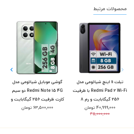
محصولات مرتبط
تبلت ۱۱ اینچ شیائومی مدل
گوشی موبایل شیائومی مدل
Redmi Pad 2 Wi-Fi با ظرفیت
Redmi Note 15 4G دو سیم
256 گیگابایت و رم 8
کارت ظرفیت 256 گیگابایت و
40,999,000
تومان
63,500,000
تومان
گیگابایت، رزولوشن دوربین
رم 8 گیگابایت
45,000,000
اصلی ۸ مگاپیکسل، پشتیبانی
از قلم