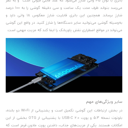
باتری با توان ۴۵ واتی شارژ می‌شود که عدد قابلی قبولی است و به نظر
می‌رسد بتواند ظرف مدت یک ساعت و سی دقیقه گوشی را به 100 درصد
شارژ برساند. همچنین این باتری قابلیت شارژ معکوس ۱۸ واتی دارد و
به‌وسیله گوشی می‌توانید سایر دستگاه‌ها را شارژ کنید. در واقع این گوشی
می‌تواند در مواقع اضطراری نقش پاوربانک را ایفا کند که مزیت مهمی است.
سایر ویژگی‌های مهم
در بخش ارتباطات این گوشی تکمیل است و پشتیبانی از Wi-Fi دو بانده،
بلوتوث نسخه ۵.۳ و پورت USB-C 2.0 با پشتیبانی از OTG بخشی از این
امکانات هستند. یکی از مزیت‌های جذاب، داشتن پورت مادون قرمز است که