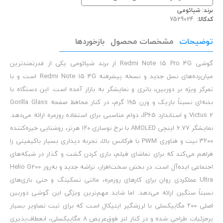
برند:
شیائومی
کدکالا:
توضیحات
مشخصات محصول
بازخوردها
گوشی Redmi Note 15 Pro 4G از برند شیائومی یکی از قدرتمندترین
میان‌رده‌های نسل جدید و نسخه پیشرفته Redmi Note 15 4G است و با
تمرکز ویژه بر دوربین، باتری و نمایشگر به بازار آمده است. این دستگاه با
بدنه‌ای نسبتاً باریک و وزن ۱۹۵ گرم، در کنار محافظ صفحه Gorilla Glass
Victus 2 و استاندارد IP65، دوام مناسبی برای استفاده روزمره ارائه می‌دهد.
نمایشگر ۶.۷۷ اینچی AMOLED با نرخ نوسازی ۱۲۰ هرتز، روشنایی خیره‌کننده
۳۲۰۰ نیت و فناوری PWM با فرکانس بالا، تجربه دیداری بسیار باکیفیتی را
فراهم می‌کند که برای تماشای فیلم، بازی کردن گشت و گذار در شبکه‌های
اجتماعی ایده‌آل است. در بخش سخت‌افزار، تراشه جدید و به‌روز Helio G200
Ultra عملکردی روان برای کارهای روزمره، مالتی تسکینگ و حتی بازی‌های
نسبتاً سنگین ارائه می‌دهد. اما شاید مهم‌ترین ویژگی این گوشی دوربین
اصلی ۲۰۰ مگاپیکسلی با لرزشگیر اپتیکال است که برای ثبت تصاویر بسیار
پرجزئیات طراحی شده و در کنار لنز فوق‌عریض ۸ مگاپیکسلی، انعطاف‌پذیری