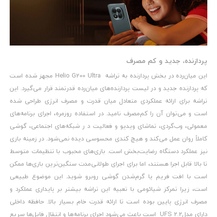
پردازنده، جدید و کم مصرف
این میان‌رده در بخش پردازنده به تراشه Helio G200 Ultra مجهز شده است
که پردازنده جدید و در لیست پردازنده‌های میان‌رده قدرتمند قرار می‌گیرد. این
تراشه برای ارائه عملکردی متعادل میان قدرت و مصرف انرژی طراحی شده
است و می‌توان آن را کم‌مصرف نامید. در استفاده روزمره، اجرای برنامه‌های
معمولی، وب‌گردی، تماشای ویدیو و فعالیت د ر شبکه‌های اجتماعی، گوشی
کاملاً روان عمل می‌کند و هیچ کندی محسوسی دیده نمی‌شود. در زمینه بازی
نیز عملکرد دستگاه رضایت‌بخش است. بازی‌های محبوب با تنظیمات متوسط
تا بالا قابل اجرا هستند، اما برای اجرای طولانی‌مدت سنگین‌ترین بازی‌ها ممکن
است با افت فریم یا گرم‌شدن گوشی روبرو شوید. این موضوع طبیعی
است، زیرا تمرکز شیائومی با تعبیه این تراشه بیشتر بر پایداری عملکرد و
مصرف انرژی پایین بوده است تا ارائه قدرت خام بسیار بالا. حافظه داخلی
دارای مدلUFS 2.2 است باعث می‌شود اجرای برنامه‌ها و انتقال فایل‌ها سریع