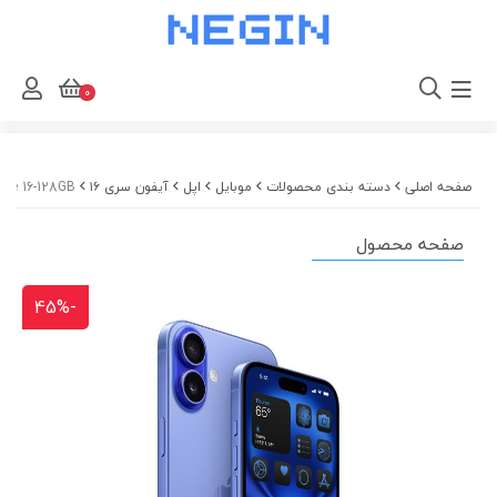
0
صفحه اصلی
دسته بندی محصولات
موبایل
اپل
آیفون سری ۱۶
iPhone 16-128GB/آیفون 16 حافظه 128 گیگ دو سیم کارت گارانتی 8
صفحه محصول
-45%