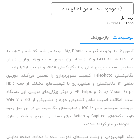
موجود شد به من اطلاع بده
برند:
اپل
کدکالا:
توضیحات
بازخوردها
آیفون 16 با پردازنده قدرتمند A18 Bionic عرضه می‌شود که شامل 6 هسته
CPU، 5 هسته GPU و 16 هسته برای موتور عصب ویژه پردازش هوش
مصنوعی است. دوربین اصلی 48 مگاپیکسلی Wide و دوربین اولترا واید 12
مگاپیکسلی Telephoto کیفیت تصویربرداری را تضمین می‌کنند. دوربین
سلفی 12 مگاپیکسلی و فیلم‌برداری با کیفیت‌های مختلف از جمله HDR
Dolby Vision 60fps و 4K 60fps از دیگر ویژگی‌های دوربین این دستگاه
است. امکانات امنیت شامل تشخیص چهره و پشتیبانی از 5G و WiFi 7
می‌باشد. سیستم عامل iOS 18 و قابلیت‌های مگ‌سیف نیز در این مدل وجود
دارند. دکمه‌های Capture و Action برای دسترسی سریع و شخصی‌سازی
عملکردها در نظر گرفته شده‌اند.
بدنه آلومینیومی و پشت شیشه‌ای تقویت شده با محافظ صفحه نمایش