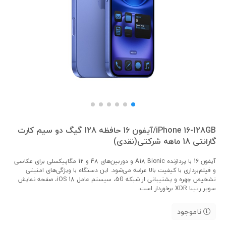
iPhone 16-128GB/آیفون 16 حافظه 128 گیگ دو سیم کارت
گارانتی 18 ماهه شرکتی(نقدی)
آیفون 16 با پردازنده A18 Bionic و دوربین‌های 48 و 12 مگاپیکسلی برای عکاسی
و فیلم‌برداری با کیفیت بالا عرضه می‌شود. این دستگاه با ویژگی‌های امنیتی
تشخیص چهره و پشتیبانی از شبکه 5G، سیستم عامل iOS 18، صفحه نمایش
سوپر رتینا XDR برخوردار است.
ناموجود