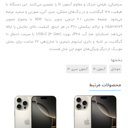
سرامیکی، طراحی شیک و مقاوم آیفون 16 را تضمین می‌کنند. این دستگاه با
ظرفیت 128 گیگابایت و در رنگ‌های مشکی، سبز، آبی، صورتی و سفید عرضه
می‌شود. صفحه نمایش 6.1 اینچی سوپر رتینا XDR با وضوح تصویر
2556x1179 و تراکم پیکسلی 460 در هر اینچ، کیفیت بالای نمایش را ارائه
می‌دهد. استاندارد ضد آب IP68، پورت USB-C (3 Gen) با سرعت انتقال 10
گیگابیت بر ثانیه و باتری لیتیوم پلیمری با شارژدهی 22 ساعت برای پخش
موزیک از دیگر ویژگی‌های مهم این مدل هستند.
بخشها :
موبایل
آیفون ۱۶
آیفون سری ۱۶
محصولات مرتبط