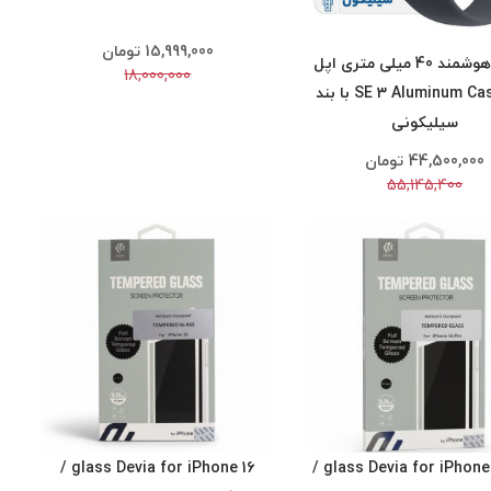
15,999,000
تومان
ساعت هوشمند 40 میلی متری اپل
18,000,000
مدل SE 3 Aluminum Case با بند
سیلیکونی
44,500,000
تومان
55,145,400
glass Devia for iPhone 16 /
glass Devia for iPhone 16 Pro /