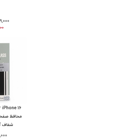
9,000
00
شفاف آ
,000