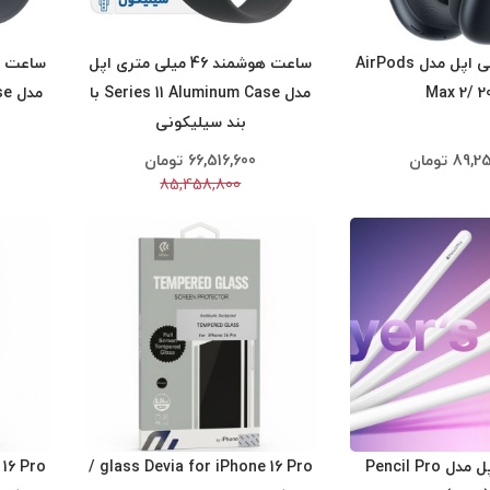
هدفون بلوتوثی اپل مدل AirPods
ساعت هوشمند 46 میلی متری اپل
Max 2/ 2
مدل Series 11 Aluminum Case با
بند سیلیکونی
89,25
تومان
66,516,600
تومان
85,458,800
قلم لمسی اپل مدل Pencil Pro
glass Devia for iPhone 16 Pro /