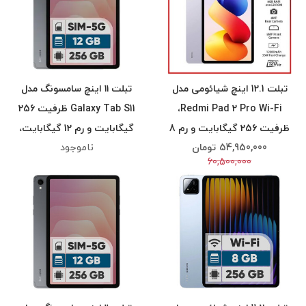
تبلت 12.1 اینچ شیائومی مدل
تبلت ۱۱ اینچ سامسونگ مدل
Redmi Pad 2 Pro Wi-Fi،
Galaxy Tab S11 ظرفیت 256
ظرفیت 256 گیگابایت و رم 8
گیگابایت و رم 12 گیگابایت،
54,950,000
تومان
ناموجود
گیگابایت، رزولوشن دوربین 8
قابلیت پشتیبانی از سیم
60,500,000
مگاپیکسل، پشتیبانی از قلم و
کارت، رزولوشن دوربین ۱۳
کیبورد
مگاپیکسل، (اعتباری اسنپ
پی)